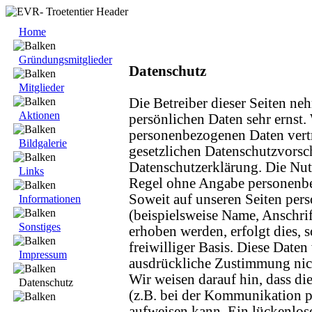
Home
Gründungsmitglieder
Datenschutz
Mitglieder
Die Betreiber dieser Seiten ne
Aktionen
persönlichen Daten sehr ernst.
personenbezogenen Daten vertr
Bildgalerie
gesetzlichen Datenschutzvorsch
Datenschutzerklärung. Die Nutz
Links
Regel ohne Angabe personenb
Soweit auf unseren Seiten pe
Informationen
(beispielsweise Name, Anschri
Sonstiges
erhoben werden, erfolgt dies, s
freiwilliger Basis. Diese Date
Impressum
ausdrückliche Zustimmung nich
Wir weisen darauf hin, dass di
Datenschutz
(z.B. bei der Kommunikation p
aufweisen kann. Ein lückenlos